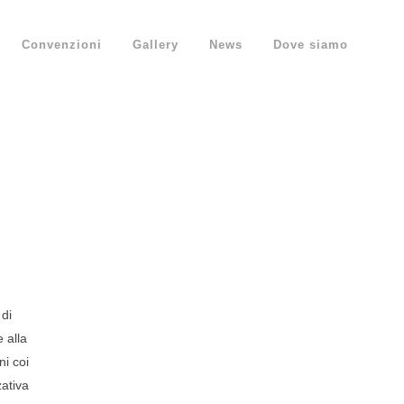
Convenzioni
Gallery
News
Dove siamo
 di
e alla
ni coi
zativa